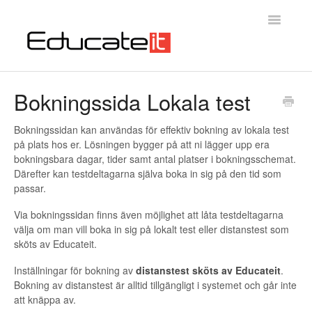
Toggle
Navigatio
Educateit Testsystem
Bokningssida Lokala test
Introduktion
Bokningssidan kan användas för effektiv bokning av lokala test
på plats hos er. Lösningen bygger på att ni lägger upp era
Kontakta oss
bokningsbara dagar, tider samt antal platser i bokningsschemat.
Därefter kan testdeltagarna själva boka in sig på den tid som
passar.
Via bokningssidan finns även möjlighet att låta testdeltagarna
välja om man vill boka in sig på lokalt test eller distanstest som
sköts av Educateit.
Inställningar för bokning av
distanstest sköts av Educateit
.
Bokning av distanstest är alltid tillgängligt i systemet och går inte
att knäppa av.