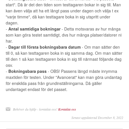
start". Då är det den tiden som testtagaren bokar in sig till. Man
kan även välja att ha ett långt pass under dagen och välja t ex
"varje timme", då kan testtagare boka in sig utspritt under
dagen.
-
Antal samtidiga bokningar
- Detta motsvaras av hur många
som kan göra testet samtidigt, dvs hur många platser/datorer ni
har.
-
Dagar till första bokningsbara datum
- Om man sätter den
till 0, så kan testtagaren boka in sig samma dag. Om man sätter
till den 1 så kan testtagaren boka in sig till närmast följande dag
osv.
-
Bokningsbara pass
- OBS! Passens längd måste inrymma
maxtiden för testen. Under "Avancerat" kan man göra undantag
för enskilda pass från grundinställningarna. Då gäller
undantaget endast för det passet.
Behöver du hjälp - kontakta oss!
Kontakta oss
Senast uppdaterad December 8, 2022