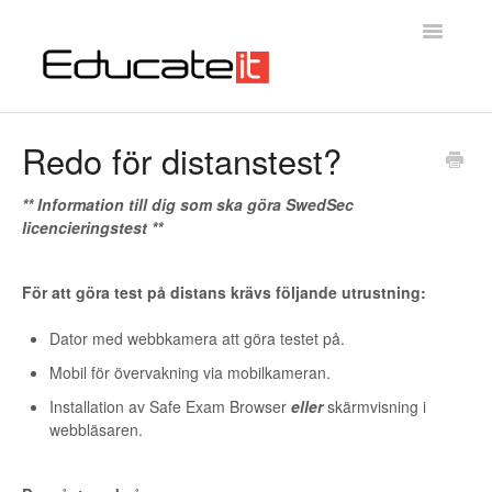
Toggle
Navigatio
Educateit Testsystem
Redo för distanstest?
Introduktion
** Information till dig som ska göra SwedSec
licencieringstest **
Kontakta oss
För att göra test på distans krävs följande utrustning:
Dator med webbkamera att göra testet på.
Mobil för övervakning via mobilkameran.
Installation av Safe Exam Browser
eller
skärmvisning i
webbläsaren.