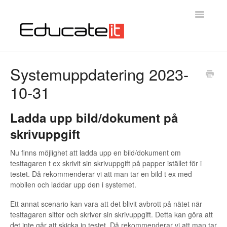
Toggle
Navigatio
Educateit Testsystem
Systemuppdatering 2023-
10-31
Introduktion
Kontakta oss
Ladda upp bild/dokument på
skrivuppgift
Nu finns möjlighet att ladda upp en bild/dokument om
testtagaren t ex skrivit sin skrivuppgift på papper istället för i
testet. Då rekommenderar vi att man tar en bild t ex med
mobilen och laddar upp den i systemet.
Ett annat scenario kan vara att det blivit avbrott på nätet när
testtagaren sitter och skriver sin skrivuppgift. Detta kan göra att
det inte går att skicka in testet. Då rekommenderar vi att man tar