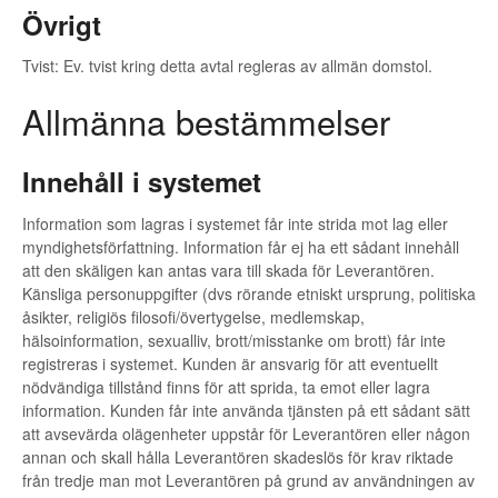
Övrigt
Tvist: Ev. tvist kring detta avtal regleras av allmän domstol.
Allmänna bestämmelser
Innehåll i systemet
Information som lagras i systemet får inte strida mot lag eller
myndighetsförfattning. Information får ej ha ett sådant innehåll
att den skäligen kan antas vara till skada för Leverantören.
Känsliga personuppgifter (dvs rörande etniskt ursprung, politiska
åsikter, religiös filosofi/övertygelse, medlemskap,
hälsoinformation, sexualliv, brott/misstanke om brott) får inte
registreras i systemet. Kunden är ansvarig för att eventuellt
nödvändiga tillstånd finns för att sprida, ta emot eller lagra
information. Kunden får inte använda tjänsten på ett sådant sätt
att avsevärda olägenheter uppstår för Leverantören eller någon
annan och skall hålla Leverantören skadeslös för krav riktade
från tredje man mot Leverantören på grund av användningen av