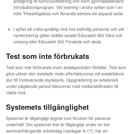
antagning till komvuxutbildning och inom gymnasieskolans
introduktionsprogram. Vid testning i andra syften som t ex
inför Yrkeshögskola och liknande behövs ett separat avtal.
I syftet att mäta språklig nivå hos befintlig personal och vid
nyrekrytering gäller istället avtalet Educateit 360 Vård och
omsorg eller Educateit 360 Förskola och skola.
Test som inte förbrukats
Test som inte förbrukats inom avtalsperioden förfaller. Test som
görs utöver den avtalade nivån efterfaktureras vid avtalstidens
slut till motsvarande styckepris. Uppgradering av avtalsnivå
under pågående period faktureras med mellanskillnaden till
nästa nivå.
Systemets tillgänglighet
Systemet är tillgängligt dygnet runt förutom för planerat
underhåll. Om systemet inte är tillgängligt under en hel
sammanhängande arbetsdag (vardagar 8-17), har en