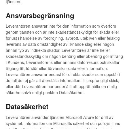
tjänsten.
Ansvarsbegränsning
Leverantören ansvarar inte för den information som överförs
genom tjänsten och är inte skadeståndsskyldigt för skada eller
förlust i händelse av fördröjning, avbrott, utebliven eller felaktig
leverans av data omständighet av liknande slag eller någon
annan typ av indirekta skador. Leverantören är inte heller
skadeståndsskyldig om någon behörig eller obehörig gör intrång
i Kundens, Leverantörens eller annans datorresurs och skaffar
tillgång till, förstör eller förvanskar data eller information.
Leverantören ansvarar endast för direkta skador som uppstår i
de fall det ej går att återställa information till ursprungligt skick,
eller där Leverantören har underlåtit att upprätthålla en rimlig
säkerhetsnivå enligt punkten Datasäkerhet.
Datasäkerhet
Leverantören använder tjänsten Microsoft Azure för drift av
systemet. Information om Microsofts säkerhet och policys finns