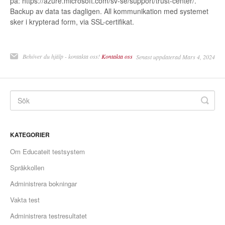
på: https://azure.microsoft.com/sv-se/support/trust-center/.
Backup av data tas dagligen. All kommunikation med systemet
sker i krypterad form, via SSL-certifikat.
Behöver du hjälp - kontakta oss!
Kontakta oss
Senast uppdaterad Mars 4, 2024
KATEGORIER
Om Educateit testsystem
Språkkollen
Administrera bokningar
Vakta test
Administrera testresultatet