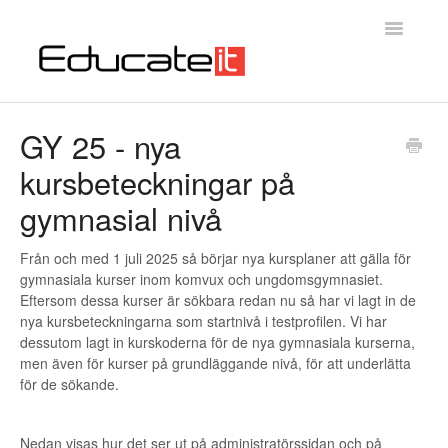
Toggle
Navigatio
Educateit Testsystem
GY 25 - nya
kursbeteckningar på
Introduktion
gymnasial nivå
Kontakta oss
Från och med 1 juli 2025 så börjar nya kursplaner att gälla för
gymnasiala kurser inom komvux och ungdomsgymnasiet.
Eftersom dessa kurser är sökbara redan nu så har vi lagt in de
nya kursbeteckningarna som startnivå i testprofilen. Vi har
dessutom lagt in kurskoderna för de nya gymnasiala kurserna,
men även för kurser på grundläggande nivå, för att underlätta
för de sökande.
Nedan visas hur det ser ut på administratörssidan och på