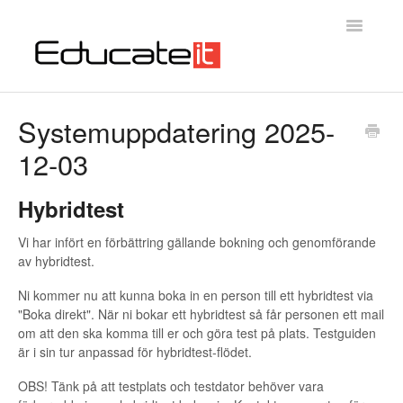
Toggle
Navigatio
Educateit Testsystem
Systemuppdatering 2025-
12-03
Introduktion
Kontakta oss
Hybridtest
Vi har infört en förbättring gällande bokning och genomförande
av hybridtest.
Ni kommer nu att kunna boka in en person till ett hybridtest via
"Boka direkt". När ni bokar ett hybridtest så får personen ett mail
om att den ska komma till er och göra test på plats. Testguiden
är i sin tur anpassad för hybridtest-flödet.
OBS! Tänk på att testplats och testdator behöver vara